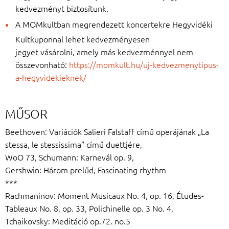
kedvezményt biztosítunk.
A MOMkultban megrendezett koncertekre Hegyvidéki
Kultkuponnal lehet kedvezményesen
jegyet vásárolni, amely más kedvezménnyel nem
összevonható:
https://momkult.hu/uj-kedvezmenytipus-
a-hegyvidekieknek/
MŰSOR
Beethoven: Variációk Salieri Falstaff című operájának „La
stessa, le stessissima” című duettjére,
WoO 73, Schumann: Karnevál op. 9,
Gershwin: Három prelűd, Fascinating rhythm
***
Rachmaninov: Moment Musicaux No. 4, op. 16, Études-
Tableaux No. 8, op. 33, Polichinelle op. 3 No. 4,
Tchaikovsky: Meditáció op.72. no.5