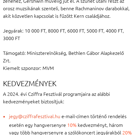
zenéhez, ­Gershwin műveiig jut el. A szünet utáni részt az
orosz muzsikának szenteli, benne Rachmaninov darabokkal,
akit közvetlen kapcsolat is fűzött Kern családjához.
Jegyárak: 10 000 FT, 8000 FT, 6000 FT, 5000 FT, 4000 FT,
3000 FT
Támogató: Miniszterelnökség, Bethlen Gábor Alapkezelő
Zrt.
Kiemelt szponzor: MVM
KEDVEZMÉNYEK
A 2024. évi Cziffra Fesztivál programjaira az alábbi
kedvezményeket biztosítjuk:
jegy@cziffrafesztival.hu
e-mail-címen történő rendelés
esetén egy hangversenyre
10%
kedvezményt, három
vagy több hangversenyre a szólókoncert jegyárakból
20%