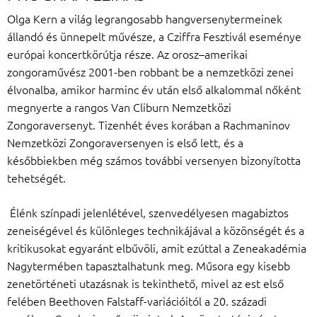
Olga Kern a világ legrangosabb hangversenytermeinek
állandó és ünnepelt művésze, a Cziffra Fesztivál eseménye
európai koncertkörútja része. Az orosz–amerikai
zongoraművész 2001-ben robbant be a nemzetközi zenei
élvonalba, amikor harminc év után első alkalommal nőként
megnyerte a rangos Van Cliburn Nemzetközi
Zongoraversenyt. Tizenhét éves korában a Rachmaninov
Nemzetközi Zongoraversenyen is első lett, és a
későbbiekben még számos további versenyen bizonyította
tehetségét.
Élénk színpadi jelenlétével, szenvedélyesen magabiztos
zeneiségével és különleges technikájával a közönségét és a
kritikusokat egyaránt elbűvöli, amit ezúttal a Zeneakadémia
Nagytermében tapasztalhatunk meg. Műsora egy kisebb
zenetörténeti utazásnak is tekinthető, mivel az est első
felében Beethoven ­Falstaff-variációitól a 20. századi