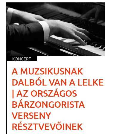
KONCERT
A MUZSIKUSNAK
DALBÓL VAN A LELKE
| AZ ORSZÁGOS
BÁRZONGORISTA
VERSENY
RÉSZTVEVŐINEK