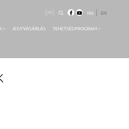
HU
EN
K
JEGYVÁSÁRLÁS
TEHETSÉGPROGRAM
K