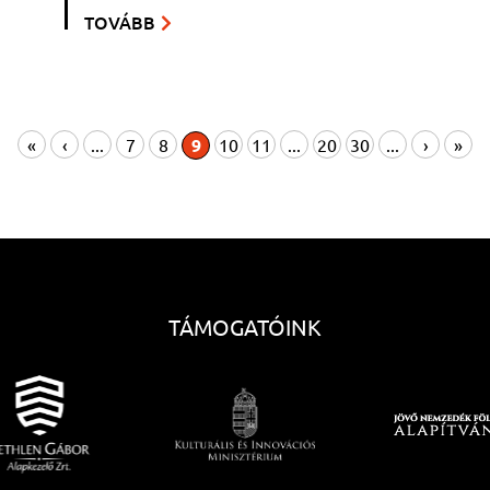
TOVÁBB
«
‹
...
7
8
9
10
11
...
20
30
...
›
»
TÁMOGATÓINK