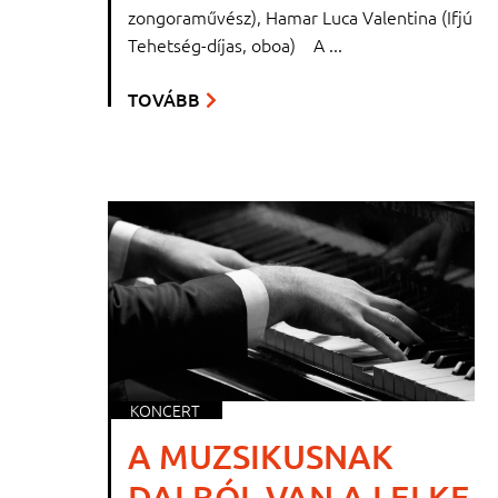
zongoraművész), Hamar Luca Valentina (Ifjú
Tehetség-díjas, oboa) A ...
TOVÁBB
KONCERT
A MUZSIKUSNAK
DALBÓL VAN A LELKE