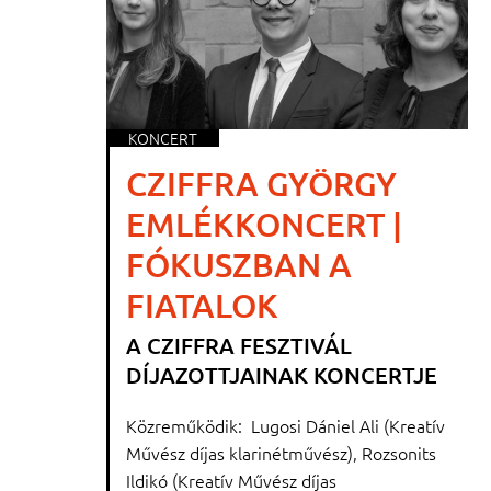
KONCERT
CZIFFRA GYÖRGY
EMLÉKKONCERT |
FÓKUSZBAN A
FIATALOK
A CZIFFRA FESZTIVÁL
DÍJAZOTTJAINAK KONCERTJE
Közreműködik: Lugosi Dániel Ali (Kreatív
Művész díjas klarinétművész), Rozsonits
Ildikó (Kreatív Művész díjas