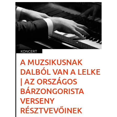
KONCERT
A MUZSIKUSNAK
DALBÓL VAN A LELKE
| AZ ORSZÁGOS
BÁRZONGORISTA
VERSENY
RÉSZTVEVŐINEK