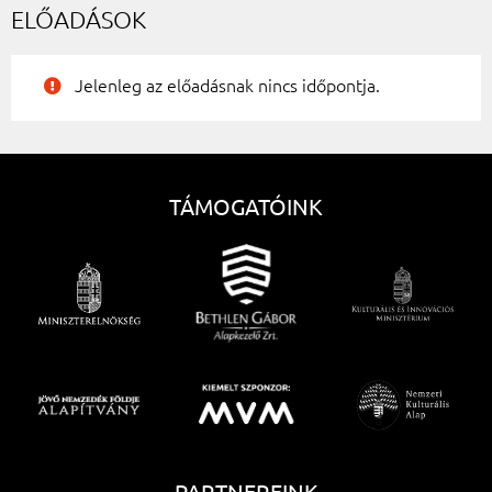
ELŐADÁSOK
Jelenleg az előadásnak nincs időpontja.
TÁMOGATÓINK
PARTNEREINK