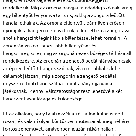
rendelkezik. Míg az orgona hangjai mindaddig szólnak, amíg
egy billentyűt lenyomva tartunk, addig a zongora leütött
hangjai elhalnak. Az orgona billentyűit bármilyen erősen
nyomjuk, a hangerő nem változik, ellentétben a zongorával,
ahol a hangszínt leginkább a billentéssel lehet formálni. A
zongorán viszont nincs több billentyűsor és
hangszínregiszter, míg az orgonán ezek bőséges tárháza áll
rendelkezésre. Az orgonán a zengető pedál hiányában csak
az éppen leütött hangok szólnak, viszont lábbal is lehet
dallamot játszani, míg a zongorán a zengető pedállal
egyszerre több hang szólhat, mint ahány ujja van a
játékosnak. Mennyi változatosságot tesz lehetővé a két
hangszer hasonlósága és különbsége!
Itt az alkalom, hogy találkozzék a két külön-külön ismert
rokon, és valami olyan köntösben mutassanak meg néhány
fontos zeneművet, amilyenben igazán ritkán hallani!
Szamosi Szabolcs és Balázs János pedig gondoskodni fog