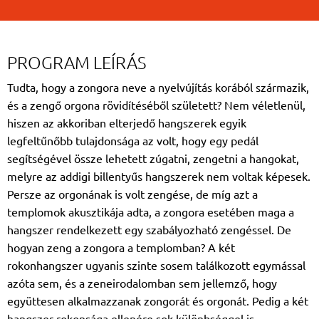
PROGRAM LEÍRÁS
Tudta, hogy a zongora neve a nyelvújítás korából származik,
és a zengő orgona rövidítéséből született? Nem véletlenül,
hiszen az akkoriban elterjedő hangszerek egyik
legfeltűnőbb tulajdonsága az volt, hogy egy pedál
segítségével össze lehetett zúgatni, zengetni a hangokat,
melyre az addigi billentyűs hangszerek nem voltak képesek.
Persze az orgonának is volt zengése, de míg azt a
templomok akusztikája adta, a zongora esetében maga a
hangszer rendelkezett egy szabályozható zengéssel. De
hogyan zeng a zongora a templomban? A két
rokonhangszer ugyanis szinte sosem találkozott egymással
azóta sem, és a zeneirodalomban sem jellemző, hogy
együttesen alkalmazzanak zongorát és orgonát. Pedig a két
hangszer rokonsága ellenére sok különbséggel is