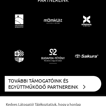
TOVÁBBI TÁMOGATÓINK ÉS
EGYÜTTMŰKÖDŐ PARTNEREINK
Kedves Látogató! Tájékoztatjuk, hogy a honlap