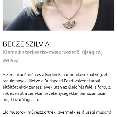
BECZE SZILVIA
Kiemelt szerkesztő-műsorvezető, újságíró,
zenész
A Zeneakadémián és a Berlini Filharmonikusoknál végzett
tanulmányok, illetve a Budapesti Fesztiválzenekarnál
eltöltött aktív zenészi évek után az újságírás felé is fordult,
sok éven át a zenekari tevékenységekkel párhuzamosan,
majd kizárólagosan.
Élő műsorok, művészportrék, gyermek- és ifjúsági műsorok