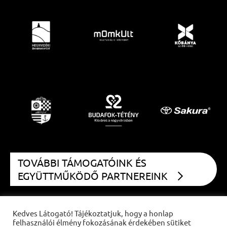
TOVÁBBI TÁMOGATÓINK ÉS
EGYÜTTMŰKÖDŐ PARTNEREINK
Kedves Látogató! Tájékoztatjuk, hogy a honlap
felhasználói élmény fokozásának érdekében sütiket
COPYRIGHT
CZIFFRA FESZTIVÁL
2021 | MINDEN JOG FENNTARTVA