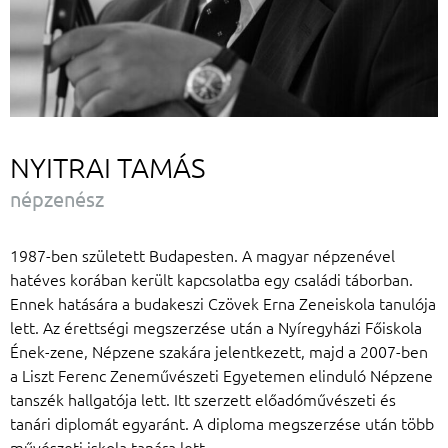
NYITRAI TAMÁS
népzenész
1987-ben született Budapesten. A magyar népzenével
hatéves korában került kapcsolatba egy családi táborban.
Ennek hatására a budakeszi Czövek Erna Zeneiskola tanulója
lett. Az érettségi megszerzése után a Nyíregyházi Főiskola
Ének-zene, Népzene szakára jelentkezett, majd a 2007-ben
a Liszt Ferenc Zeneművészeti Egyetemen elinduló Népzene
tanszék hallgatója lett. Itt szerzett előadóművészeti és
tanári diplomát egyaránt. A diploma megszerzése után több
művészeti iskola tanára lett.