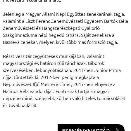
Jelenleg a Magyar Állami Népi Együttes zenekarának tagja,
valamint a Liszt Ferenc Zeneművészeti Egyetem Bartók Béla
Zeneművészeti és Hangszerészképző Gyakorló
Szakgimnáziuma népi hegedű tanára. Saját zenekara a
Bazseva zenekar, melyen kívül több más formáció tagja.
Részt vesz táncegyüttesek munkájában, valamint
magyarországi és határon túli táncházak, táborok
szervezésében, lebonyolításában. 2011-ben Junior Príma
díjjal tüntették ki, 2012-ben pedig megkapta a
Népművészet Ifjú Mestere címet, 2017-ben elnyerte a
Halmos Béla vándordíjat. Fontosnak tartja a magyar
népzene minél szélesebb körben való hiteles tolmácsolását
és továbbadását.
ESEMÉNYNAPTÁR