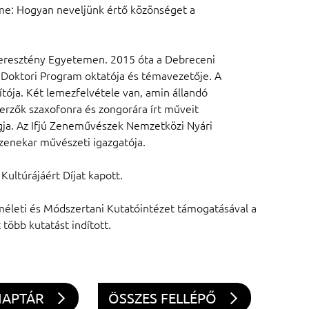
me: Hogyan neveljünk értő közönséget a
eresztény Egyetemen. 2015 óta a Debreceni
oktori Program oktatója és témavezetője. A
ója. Két lemezfelvétele van, amin állandó
rzők szaxofonra és zongorára írt műveit
agja. Az Ifjú Zeneművészek Nemzetközi Nyári
gzenekar művészeti igazgatója.
Kultúrájáért Díjat kapott.
leti és Módszertani Kutatóintézet támogatásával a
több kutatást indított.
NAPTÁR
ÖSSZES FELLÉPŐ