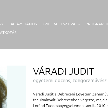
GY
BALÁZS JÁNOS
CZIFFRA FESZTIVÁL
PROGRAMO
RATKOZÁS
VÁRADI JUDIT
egyetemi docens, zongoraművész
Váradi Judit a Debreceni Egyetem Zeneművé
tanulmányait Debrecenben végezte, majd a
Loránd Tudományegyetemen tanult. 2010-ben