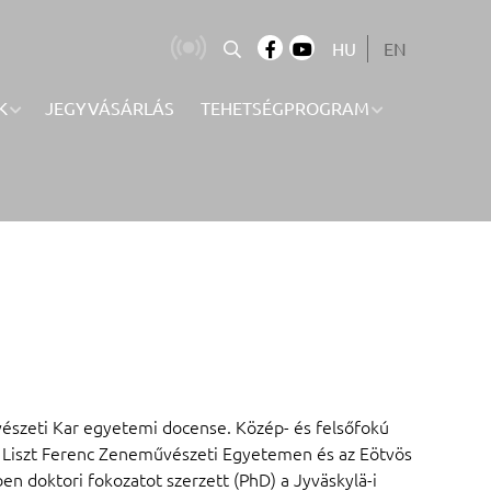
HU
EN
K
JEGYVÁSÁRLÁS
TEHETSÉGPROGRAM
szeti Kar egyetemi docense. Közép- és felsőfokú
 Liszt Ferenc Zeneművészeti Egyetemen és az Eötvös
 doktori fokozatot szerzett (PhD) a Jyväskylä-i