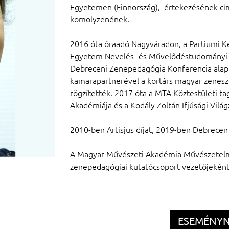
Egyetemen (Finnország), értekezésének cí
komolyzenének.
2016 óta óraadó Nagyváradon, a Partiumi K
Egyetem Nevelés- és Művelődéstudományi D
Debreceni Zenepedagógia Konferencia alapít
kamarapartnerével a kortárs magyar zenesze
rögzítették. 2017 óta a MTA Köztestületi t
Akadémiája és a Kodály Zoltán Ifjúsági Vilá
2010-ben Artisjus díjat, 2019-ben Debrecen 
A Magyar Művészeti Akadémia Művészetelmé
zenepedagógiai kutatócsoport vezetőjeként 
ESEMÉNY