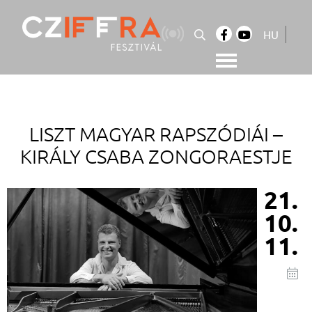
Skip
to
HU
content
Cziffra György Fesztivál
Cziffra Fesztivál
LISZT MAGYAR RAPSZÓDIÁI –
KIRÁLY CSABA ZONGORAESTJE
21.
10.
11.