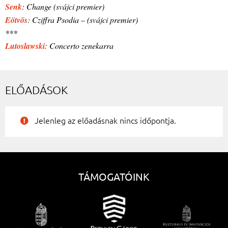
Senk
: Change (svájci premier)
Eötvös
: Cziffra Psodia – (svájci premier)
***
Lutoslawski:
Concerto zenekarra
ELŐADÁSOK
Jelenleg az előadásnak nincs időpontja.
TÁMOGATÓINK