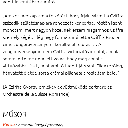
adott interjújában a műről:
„Amikor megkaptam a felkérést, hogy írjak valamit a Cziffra
századik születésnapjára rendezett koncertre, rögtön igent
mondtam, mert nagyon közelinek érzem magamhoz Cziffra
személyiségét. Elég nagy formátumú lett a Cziffra Psodia
című zongoraversenyem, körülbelül félórás. … A
zongoraversenyem nem Cziffra virtuozitására utal, annak
semmi értelme nem lett volna, hogy még annál is
virtuózabbat írjak, mint amit ő tudott játszani. Ellenkezőleg,
hányatott életét, sorsa drámai pillanatait foglaltam bele. ”
(A Cziffra György-emlékév együttműködő partnere az
Orchestre de la Suisse Romande)
MŰSOR
Eötvös
: Fermata (svájci premier)