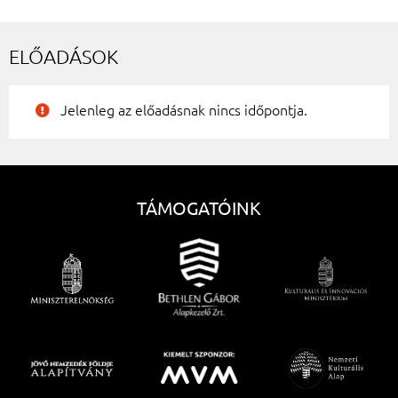
ELŐADÁSOK
Jelenleg az előadásnak nincs időpontja.
TÁMOGATÓINK