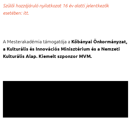
Szülői hozzájáruló nyilatkozat 16 év alatti jelentkezők
esetében: itt.
A Mesterakadémia támogatója a
Kőbányai Önkormányzat,
a Kulturális és Innovációs Minisztérium és a Nemzeti
Kulturális Alap. Kiemelt szponzor MVM.
Támogatók: Kulturális és Innovációs Minisztérium,
Nemzeti Kulturális Alap
Kiemelt szponzor MVM