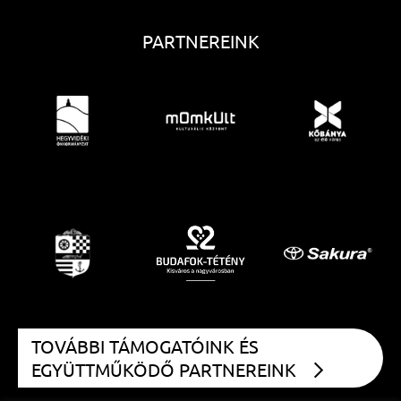
PARTNEREINK
TOVÁBBI TÁMOGATÓINK ÉS
EGYÜTTMŰKÖDŐ PARTNEREINK