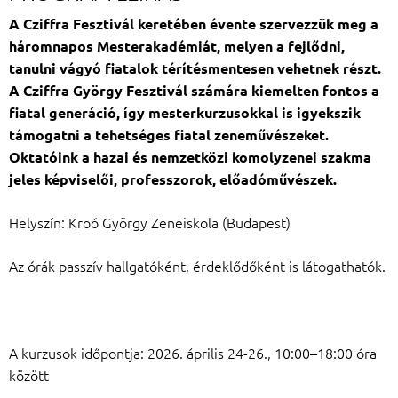
A Cziffra Fesztivál keretében évente szervezzük meg a
háromnapos Mesterakadémiát, melyen a fejlődni,
tanulni vágyó fiatalok térítésmentesen vehetnek részt.
A Cziffra György Fesztivál számára kiemelten fontos a
fiatal generáció, így mesterkurzusokkal is igyekszik
támogatni a tehetséges fiatal zeneművészeket.
Oktatóink a hazai és nemzetközi komolyzenei szakma
jeles képviselői, professzorok, előadóművészek.
Helyszín: Kroó György Zeneiskola (Budapest)
Az órák passzív hallgatóként, érdeklődőként is látogathatók.
A kurzusok időpontja: 2026. április 24-26., 10:00–18:00 óra
között