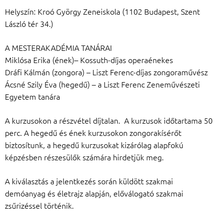
Helyszín: Kroó György Zeneiskola (1102 Budapest, Szent
László tér 34.)
A MESTERAKADÉMIA TANÁRAI
Miklósa Erika (ének)– Kossuth-díjas operaénekes
Dráfi Kálmán (zongora) – Liszt Ferenc-díjas zongoraművész
Ácsné Szily Éva (hegedű) – a Liszt Ferenc Zeneművészeti
Egyetem tanára
A kurzusokon a részvétel díjtalan. A kurzusok időtartama 50
perc. A hegedű és ének kurzusokon zongorakísérőt
biztosítunk, a hegedű kurzusokat kizárólag alapfokú
képzésben részesülők számára hirdetjük meg.
A kiválasztás a jelentkezés során küldött szakmai
demóanyag és életrajz alapján, előválogató szakmai
zsűrizéssel történik.